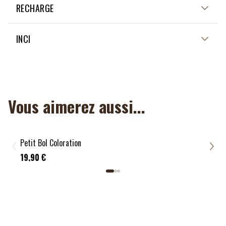
NON APPLICABLE
RECHARGE
NON APPLICABLE
INCI
NON APPLICABLE
Vous aimerez aussi...
Petit Bol Coloration
Pinc
6,9
19,90 €