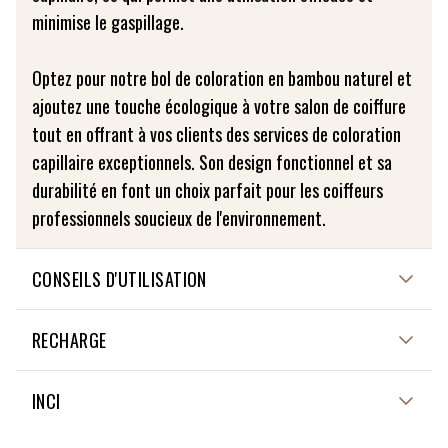
minimise le gaspillage.
Optez pour notre bol de coloration en bambou naturel et
ajoutez une touche écologique à votre salon de coiffure
tout en offrant à vos clients des services de coloration
capillaire exceptionnels. Son design fonctionnel et sa
durabilité en font un choix parfait pour les coiffeurs
professionnels soucieux de l'environnement.
CONSEILS D'UTILISATION
Entretien : Pour entretenir durablement votre bol, évitez
RECHARGE
de le laisser rempli d'eau ! Pour un entretien facile et
respectueux, nettoyer le avec une éponge douce et un
NON APPLICABLE
INCI
savon écologique. N'hésitez pas à passer une huile