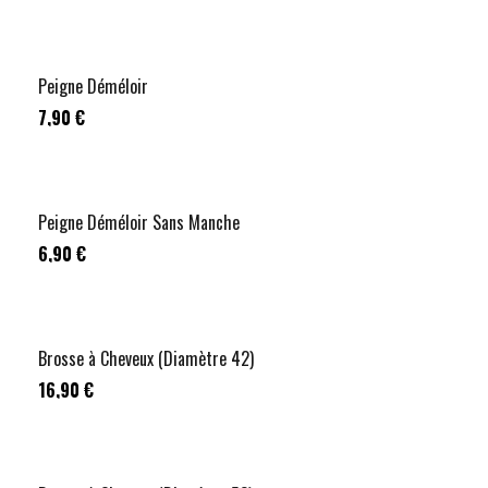
Peigne Déméloir
7,90 €
RUPTURE
Peigne Déméloir Sans Manche
6,90 €
Brosse à Cheveux (Diamètre 42)
16,90 €