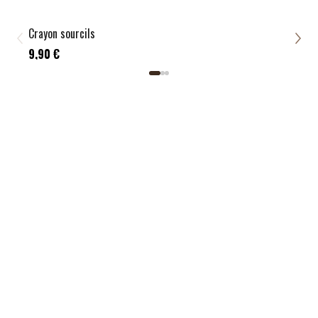
T
Crayon sourcils
Cray
9,9
9,90 €