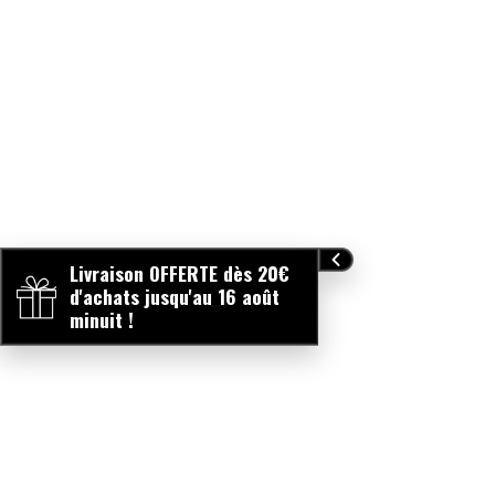
SIMMONDSIA CHINENSIS (JOJOBA) SEED OIL*,
HYDROGENATED RAPESEED OIL, COPERNICIA CERIFERA
(CARNAUBA) WAX*, MICA, TRIBEHENIN, SILICA,
HYDROGENATED JOJOBA OIL, KAOLIN, ORYZANOL,
GLYCERYL CAPRYLATE. MAY CONTAIN +/- : CI 77891
(TITANIUM DIOXIDE), CI 77491 (IRON OXIDES), CI 77492
(IRON OXIDES), CI 77499 (IRON OXIDES), CI77742
(MANGANESE VIOLET) *ingredients from Organic
Livraison OFFERTE dès 20€
Farming.
d'achats jusqu'au 16 août
minuit !
INGREDIENTS LIST 563 (F2) : HEPTYL UNDECYLENATE,
SIMMONDSIA CHINENSIS (JOJOBA) SEED OIL*,
HYDROGENATED RAPESEED OIL, COPERNICIA CERIFERA
(CARNAUBA) WAX*, MICA, TRIBEHENIN, SILICA,
HYDROGENATED JOJOBA OIL, ORYZANOL, GLYCERYL
CAPRYLATE. MAY CONTAIN +/- : CI 77891 (TITANIUM