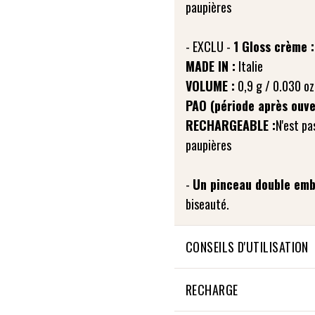
paupières
- EXCLU -
1 Gloss crème :
MADE IN :
VOLUME :
PAO (période après ouve
RECHARGEABLE :
N'est pa
paupières
-
Un pinceau double emb
biseauté.
CONSEILS D'UTILISATION
TEINT : Pour donner de l'écl
RECHARGE
les 3 teintes de la Sublime