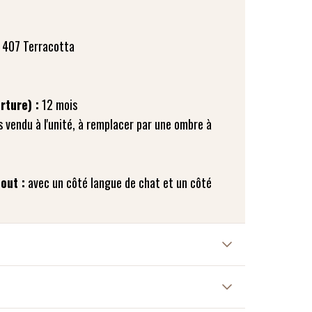
rture) :
s vendu à l'unité, à remplacer par une ombre à
out :
avec un côté langue de chat et un côté
at et un effet bonne mine à votre teint, prélevez
 mosaic à l'aide du Pinceau poudre 702 avec un