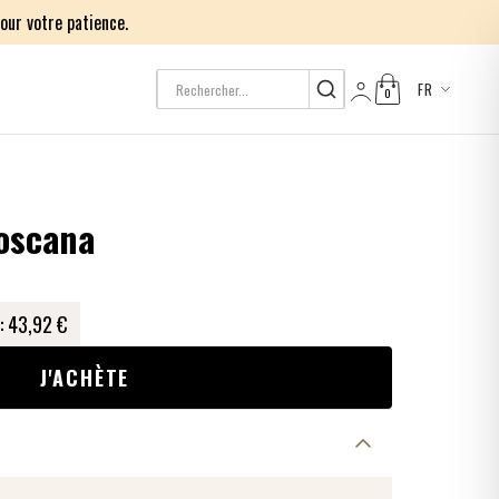
our votre patience.
FR
0
Log in
Toscana
:
43,92 €
J'ACHÈTE