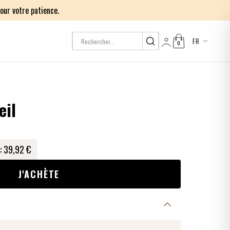
our votre patience.
FR
0
Log in
eil
:
39,92 €
J'ACHÈTE