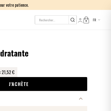
our votre patience.
FR
0
Log in
ydratante
:
21,52 €
J'ACHÈTE