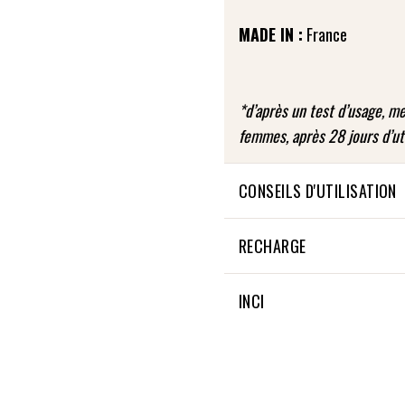
MADE IN :
France
*d’après un test d’usage, m
femmes, après 28 jours d’uti
CONSEILS D'UTILISATION
Sur peau nettoyée et après
RECHARGE
l'ensemble du visage et du c
l'extérieur et pour le cou li
Non applicable
INCI
FRÉQUENCE D’UTILISATION : 
INGREDIENTS OF NATURAL 
INGREDIENTS FROM ORGAN