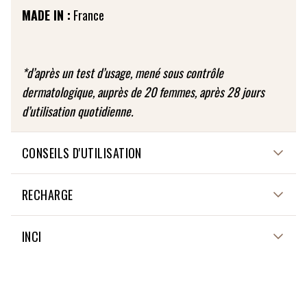
MADE IN :
France
*d’après un test d’usage, mené sous contrôle
dermatologique, auprès de 20 femmes, après 28 jours
d’utilisation quotidienne.
CONSEILS D'UTILISATION
Pour parfaire le démaquillage ou simplement tonifier
RECHARGE
votre peau, utilisez quotidiennement la Lotion tonique
éclat sur une peau nettoyée et sèche. A l'aide d'un coton
Non applicable
INCI
ou au doigt, appliquez la lotion sur l'ensemble du visage
et du cou en lissage ou tapotements. Ne pas rincer.
INGREDIENTS OF NATURAL ORIGIN : 100%
INGREDIENTS FROM ORGANIC FARMING : 20%