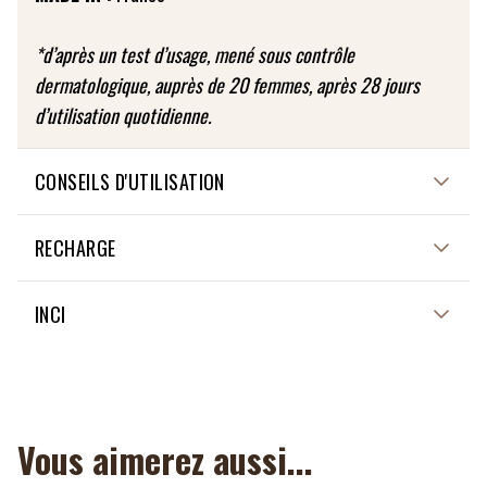
*d’après un test d’usage, mené sous contrôle
dermatologique, auprès de 20 femmes, après 28 jours
d’utilisation quotidienne.
CONSEILS D'UTILISATION
Sur peau nettoyée et après votre gommage, appliquez
RECHARGE
en couche épaisse sur l'ensemble du visage et du cou.
Laissez poser 10 à 15min puis rincez à l’eau.
Non applicable
INCI
FRÉQUENCE D’UTILISATION : 1 à 2 fois par semaine.
INGREDIENTS OF NATURAL ORIGIN: 99%
INGREDIENTS FROM ORGANIC FARMING: 22%
Vous aimerez aussi...
INGREDIENTS LIST (F1): AQUA, RIBES NIGRUM FRUIT