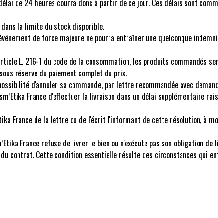
 délai de 24 heures courra donc à partir de ce jour. Ces délais sont commu
dans la limite du stock disponible.
 événement de force majeure ne pourra entraîner une quelconque indemnis
'article L. 216-1 du code de la consommation, les produits commandés se
 sous réserve du paiement complet du prix.
 la possibilité d'annuler sa commande, par lettre recommandée avec demand
sm’Etika France d'effectuer la livraison dans un délai supplémentaire rais
tika France de la lettre ou de l'écrit l'informant de cette résolution, à
a France refuse de livrer le bien ou n'exécute pas son obligation de liv
e du contrat. Cette condition essentielle résulte des circonstances qui 