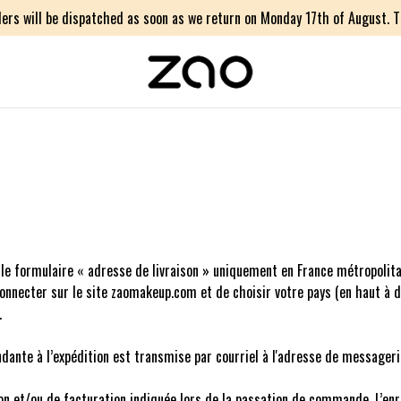
ers will be dispatched as soon as we return on Monday 17th of August. Th
ur le formulaire « adresse de livraison » uniquement en France métropolit
nnecter sur le site zaomakeup.com et de choisir votre pays (en haut à dro
.
dante à l’expédition est transmise par courriel à l'adresse de messagerie
ison et/ou de facturation indiquée lors de la passation de commande. L’e