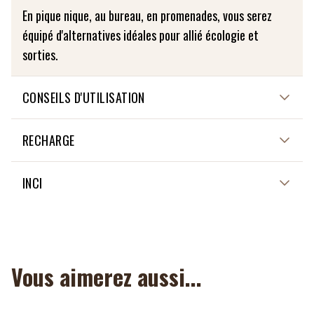
En pique nique, au bureau, en promenades, vous serez
équipé d'alternatives idéales pour allié écologie et
sorties.
CONSEILS D'UTILISATION
Lavable à 30 degrés
RECHARGE
NON APPLICABLE
INCI
NON APPLICABLE
Vous aimerez aussi...