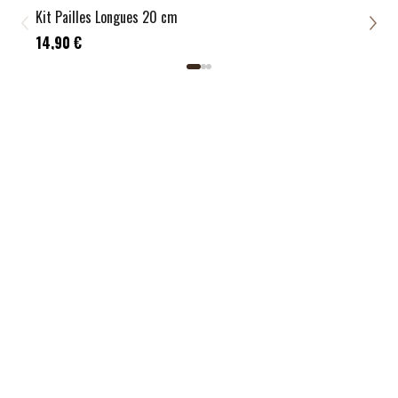
Kit Pailles Longues 20 cm
Kit 
21,9
14,90 €