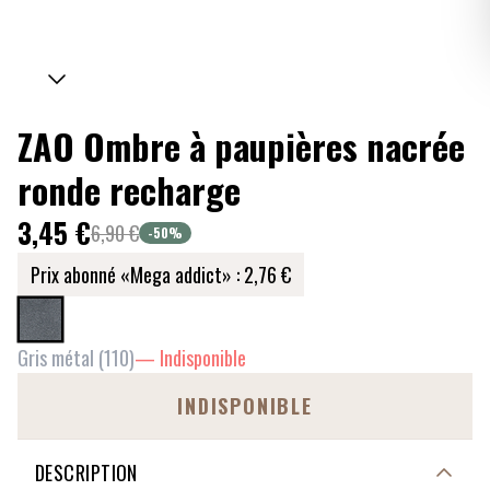
ZAO Ombre à paupières nacrée
ronde recharge
3,45 €
6,90 €
-50
%
Prix abonné «Mega addict» :
2,76 €
Gris métal
(
110
)
—
Indisponible
INDISPONIBLE
DESCRIPTION