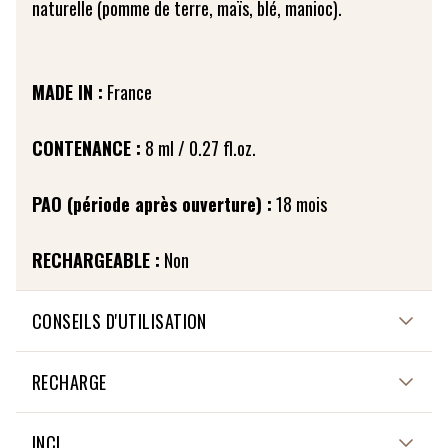
naturelle (pomme de terre, maïs, blé, manioc).
MADE IN :
France
CONTENANCE :
8 ml / 0.27 fl.oz.
PAO (période après ouverture) :
18 mois
RECHARGEABLE :
Non
CONSEILS D'UTILISATION
Assurez-vous que votre vernis à ongles coloré soit
RECHARGE
parfaitement sec. Appliquez le Top Coat sur le Vernis à
ongles, en partant de la base de l’ongle vers l’extérieur.
Cet article n'est pas rechargeable
INCI