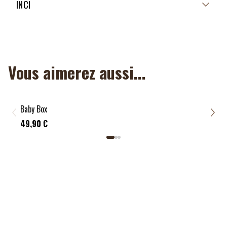
NON APPLICABLE
INCI
NON APPLICABLE
Vous aimerez aussi...
Baby Box
Baby
49,
49,90 €