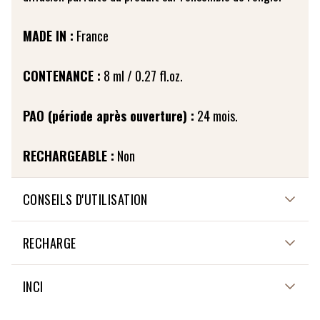
MADE IN :
France
CONTENANCE :
8 ml / 0.27 fl.oz.
PAO (période après ouverture) :
24 mois.
RECHARGEABLE :
Non
CONSEILS D'UTILISATION
Appliquer le durcisseur ou le duo base & top coat pour
RECHARGE
préparer l’ongle et faciliter la tenue de la « French ».
Poser ensuite le vernis blanc French, sur la zone dite
Non applicable
INCI
libre de l’ongle, à son extrémité, afin de la délimiter.