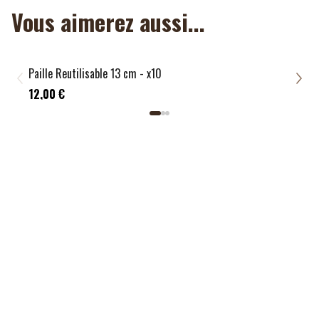
Vous aimerez aussi...
Paille Reutilisable 13 cm - x10
Pail
1,20
12,00 €