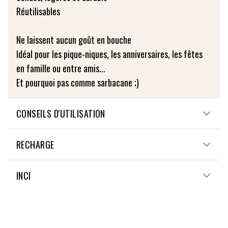
Réutilisables
Ne laissent aucun goût en bouche
Idéal pour les pique-niques, les anniversaires, les fêtes
en famille ou entre amis...
Et pourquoi pas comme sarbacane ;)
CONSEILS D'UTILISATION
Lave vaisselle déconseillé
RECHARGE
Laver à l'eau claire et laisser sécher à l'air libre à la
verticale
NON APPLICABLE
INCI
NON APPLICABLE