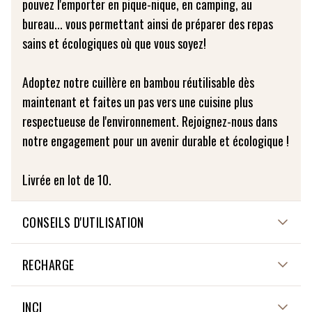
pouvez l'emporter en pique-nique, en camping, au
bureau... vous permettant ainsi de préparer des repas
sains et écologiques où que vous soyez!
Adoptez notre cuillère en bambou réutilisable dès
maintenant et faites un pas vers une cuisine plus
respectueuse de l'environnement. Rejoignez-nous dans
notre engagement pour un avenir durable et écologique !
Livrée en lot de 10.
CONSEILS D'UTILISATION
Conseils d'utilisation : Pour préserver la durée de vos
RECHARGE
couverts en bambou, nous vous recommandons de le
laver à la main. Évitez de le mettre au lave-vaisselle pour
NON APPLICABLE
INCI