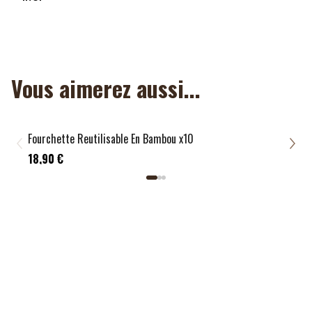
garantir sa qualité et sa longévité.
NON APPLICABLE
Vous aimerez aussi...
Fourchette Reutilisable En Bambou x10
Cout
18,9
18,90 €