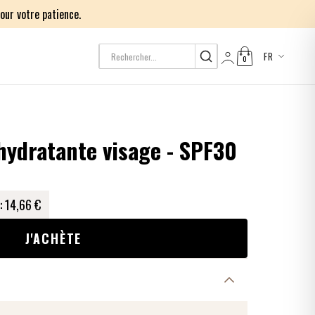
our votre patience.
FR
0
Log in
hydratante visage - SPF30
:
14,66 €
J'ACHÈTE