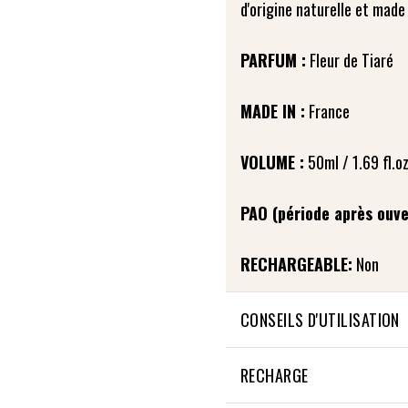
d'origine naturelle et made
PARFUM :
Fleur de Tiaré
MADE IN :
France
VOLUME :
50ml / 1.69 fl.oz
PAO (période après ouve
RECHARGEABLE:
Non
CONSEILS D'UTILISATION
Appliquez la crème solaire
RECHARGE
avant de vous exposer au sol