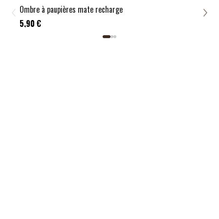
Ombre à paupières mate recharge
Ombr
5,9
5,90 €