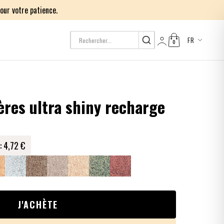
our votre patience.
FR
0
Log in
res ultra shiny recharge
:
4,72 €
J'ACHÈTE