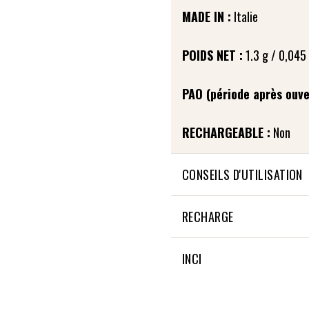
MADE IN :
Italie
POIDS NET :
1.3 g / 0,045
PAO (période après ouve
RECHARGEABLE :
Non
CONSEILS D'UTILISATION
Appliquez une Ombre à paup
RECHARGE
paupière mobile avec le Pin
foncée pour souligner le ras
Cette recharge d'Ombre à p
INCI
coin intérieur de l’œil avec 
toutes nos palettes bambou
appliquez sur vos cils l’un 
paupières.
20% OF THE TOTAL INGRED