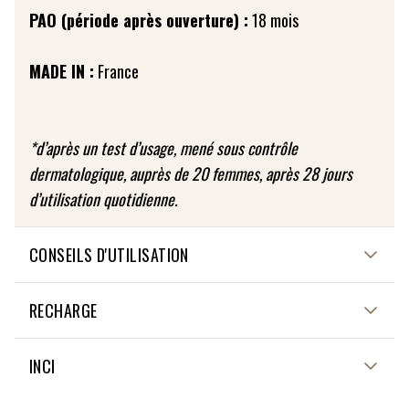
PAO (période après ouverture) :
18 mois
MADE IN :
France
*d’après un test d’usage, mené sous contrôle
dermatologique, auprès de 20 femmes, après 28 jours
d’utilisation quotidienne.
CONSEILS D'UTILISATION
Passez le savon sous l’eau puis faites-le mousser entre
RECHARGE
les mains. Appliquez ensuite la mousse sur le visage en
mouvements circulaires. Bien insister sur la zone T du
Non applicable
INCI
visage (menton, nez, front). Rincez abondamment à l’eau