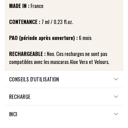
MADE IN :
France
CONTENANCE :
7 ml / 0.23 fl.oz.
PAO (période après ouverture) :
6 mois
RECHARGEABLE :
Non. Ces recharges ne sont pas
compatibles avec les mascaras Aloe Vera et Velours.
CONSEILS D'UTILISATION
Travaillez d’abord les cils supérieurs, en tenant la brosse
RECHARGE
horizontalement près de la racine puis remontez de la
base des cils vers la pointe, dans un mouvement
La recharge du mascara Volume est compatible
INCI
d'étirement. Insistez sur la partie extérieure pour
uniquement avec le pack du mascara Volume "Audacieux".