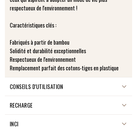
respectueux de l'environnement !
Caractéristiques clés :
Fabriqués à partir de bambou
Solidité et durabilité exceptionnelles
Respectueux de l'environnement
Remplacement parfait des cotons-tiges en plastique
CONSEILS D'UTILISATION
Destiné à l'hygiène des parties externes du corps
RECHARGE
Conserver hors de la portée des enfants ; Ne pas jeter
dans les toilettes
NON APPLICABLE
INCI
Conserver à l'abri de la lumière et de l'humidité