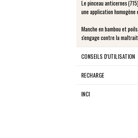
Le pinceau anticernes (715
une application homogène e
Manche en bambou et poils 
s'engage contre la maltrai
CONSEILS D'UTILISATION
Déposer au préalable par to
RECHARGE
creux du cerne. Utiliser en
en tapotement, de l'intérieur
Not applicable
INCI
ENTRETIEN : Lavez délicatem
Not applicable
doux et bien rincer. Faire e