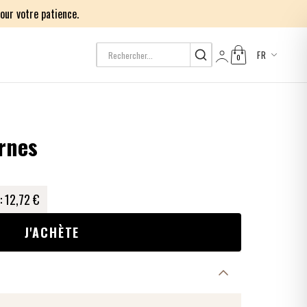
our votre patience.
FR
0
Log in
rnes
:
12,72 €
J'ACHÈTE