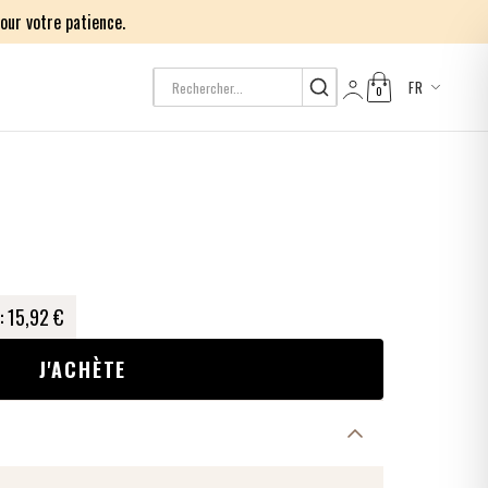
our votre patience.
FR
0
Log in
:
15,92 €
J'ACHÈTE