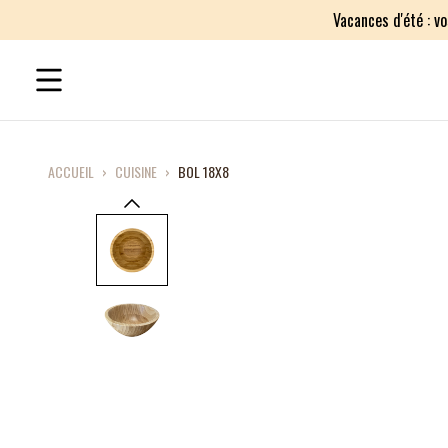
Vacances d'été : v
ACCUEIL
›
CUISINE
›
BOL 18X8