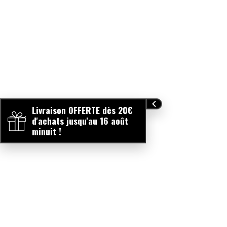
Nettoyer le produit avant la première utilisation
Cet article n’est pas un jouet
Inspecter le produit avant chaque utilisation
Jeter le produit en cas de dommage ou de défaut
Toujours vérifier la température des aliments avant
chaque utilisation
Ne jamais laisser un enfant sans surveillance pendant
son repas
Livraison OFFERTE dès 20€
d'achats jusqu'au 16 août
minuit !