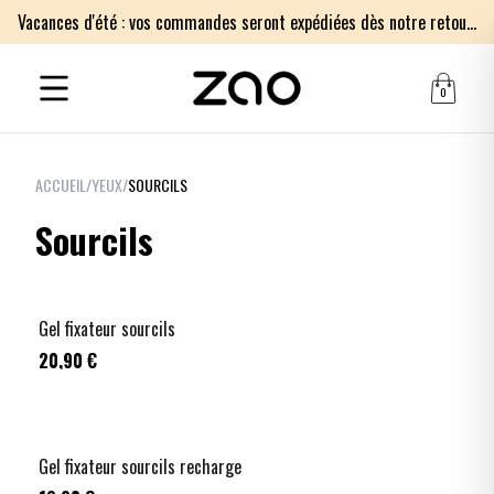
Vacances d'été : vos commandes seront expédiées dès notre retour le lundi 17 août. Merci pour votre patience.
0
ACCUEIL
/
YEUX
/
SOURCILS
Sourcils
Gel fixateur sourcils
20,90 €
Gel fixateur sourcils recharge